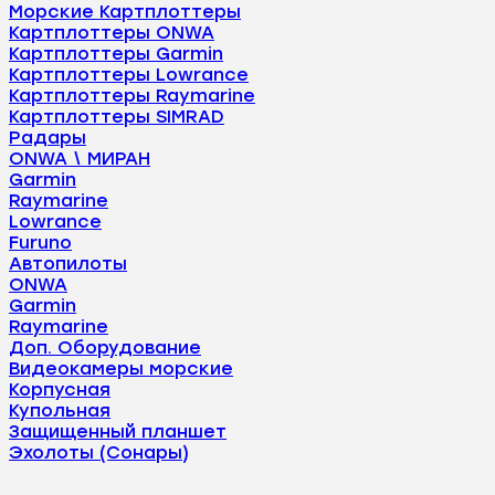
Морские Картплоттеры
Картплоттеры ONWA
Картплоттеры Garmin
Картплоттеры Lowrance
Картплоттеры Raymarine
Картплоттеры SIMRAD
Радары
ONWA \ МИРАН
Garmin
Raymarine
Lowrance
Furuno
Автопилоты
ONWA
Garmin
Raymarine
Доп. Оборудование
Видеокамеры морские
Корпусная
Купольная
Защищенный планшет
Эхолоты (Сонары)