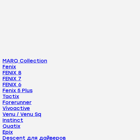
MARQ Collection
Fenix
FENIX 8
FENIX 7
FENIX 6
Fenix 5 Plus
Tactix
Forerunner
Vívoactive
Venu / Venu Sq
Instinct
Quatix
Epix
Descent для дайверов