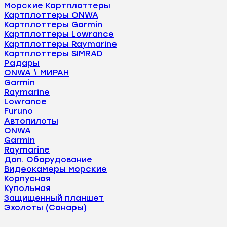
Морские Картплоттеры
Картплоттеры ONWA
Картплоттеры Garmin
Картплоттеры Lowrance
Картплоттеры Raymarine
Картплоттеры SIMRAD
Радары
ONWA \ МИРАН
Garmin
Raymarine
Lowrance
Furuno
Автопилоты
ONWA
Garmin
Raymarine
Доп. Оборудование
Видеокамеры морские
Корпусная
Купольная
Защищенный планшет
Эхолоты (Сонары)