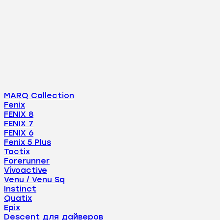
MARQ Collection
Fenix
FENIX 8
FENIX 7
FENIX 6
Fenix 5 Plus
Tactix
Forerunner
Vívoactive
Venu / Venu Sq
Instinct
Quatix
Epix
Descent для дайверов