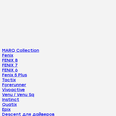
MARQ Collection
Fenix
FENIX 8
FENIX 7
FENIX 6
Fenix 5 Plus
Tactix
Forerunner
Vívoactive
Venu / Venu Sq
Instinct
Quatix
Epix
Descent для дайверов