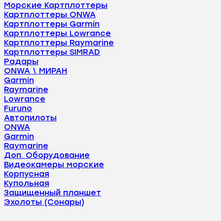
Морские Картплоттеры
Картплоттеры ONWA
Картплоттеры Garmin
Картплоттеры Lowrance
Картплоттеры Raymarine
Картплоттеры SIMRAD
Радары
ONWA \ МИРАН
Garmin
Raymarine
Lowrance
Furuno
Автопилоты
ONWA
Garmin
Raymarine
Доп. Оборудование
Видеокамеры морские
Корпусная
Купольная
Защищенный планшет
Эхолоты (Сонары)