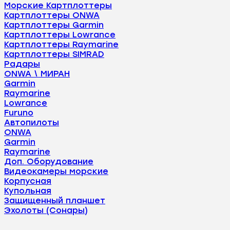
Морские Картплоттеры
Картплоттеры ONWA
Картплоттеры Garmin
Картплоттеры Lowrance
Картплоттеры Raymarine
Картплоттеры SIMRAD
Радары
ONWA \ МИРАН
Garmin
Raymarine
Lowrance
Furuno
Автопилоты
ONWA
Garmin
Raymarine
Доп. Оборудование
Видеокамеры морские
Корпусная
Купольная
Защищенный планшет
Эхолоты (Сонары)