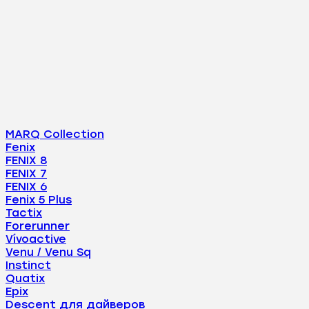
MARQ Collection
Fenix
FENIX 8
FENIX 7
FENIX 6
Fenix 5 Plus
Tactix
Forerunner
Vívoactive
Venu / Venu Sq
Instinct
Quatix
Epix
Descent для дайверов