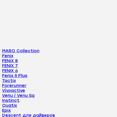
MARQ Collection
Fenix
FENIX 8
FENIX 7
FENIX 6
Fenix 5 Plus
Tactix
Forerunner
Vívoactive
Venu / Venu Sq
Instinct
Quatix
Epix
Descent для дайверов