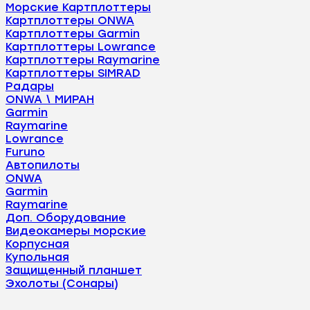
Морские Картплоттеры
Картплоттеры ONWA
Картплоттеры Garmin
Картплоттеры Lowrance
Картплоттеры Raymarine
Картплоттеры SIMRAD
Радары
ONWA \ МИРАН
Garmin
Raymarine
Lowrance
Furuno
Автопилоты
ONWA
Garmin
Raymarine
Доп. Оборудование
Видеокамеры морские
Корпусная
Купольная
Защищенный планшет
Эхолоты (Сонары)